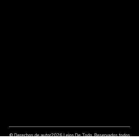
© Derechos de autor2026
Lejos De Todo
. Reservados todos