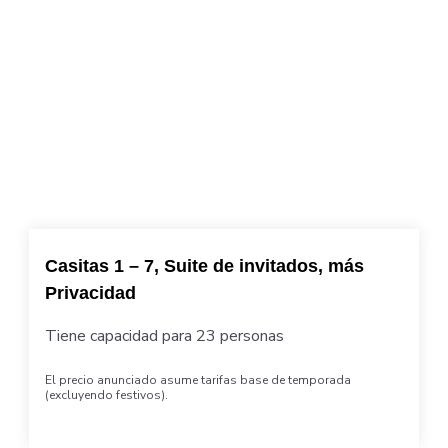
Casitas 1 – 7, Suite de invitados, más
Privacidad
Tiene capacidad para 23 personas
El precio anunciado asume tarifas base de temporada
(excluyendo festivos).