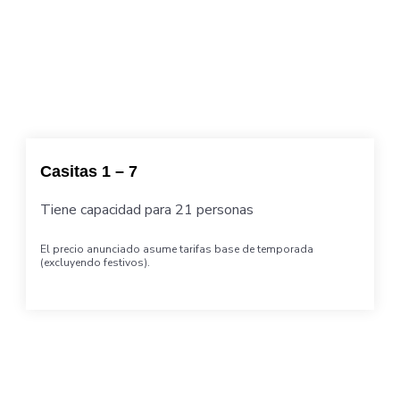
Casitas 1 – 7
Tiene capacidad para 21 personas
El precio anunciado asume tarifas base de temporada
(excluyendo festivos).