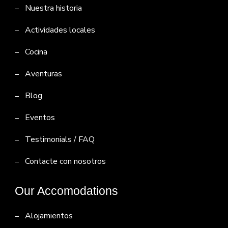
Nuestra historia
Actividades locales
Cocina
Aventuras
Blog
Eventos
Testimonials / FAQ
Contacte con nosotros
Our Accomodations
Alojamientos