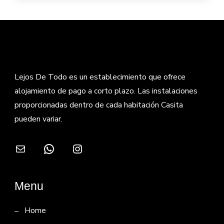
Lejos De Todo es un establecimiento que ofrece
alojamiento de pago a corto plazo. Las instalaciones
proporcionadas dentro de cada habitación Casita
pueden variar.
Correo electrónico
WhatsApp
Instagram
Menu
Home