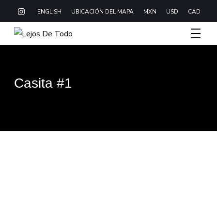
UBICACIÓN DEL MAPA
MXN
USD
CAD
ENGLISH
Boutique Hotel Baja California Sur
Lejos De Todo
Casita #1