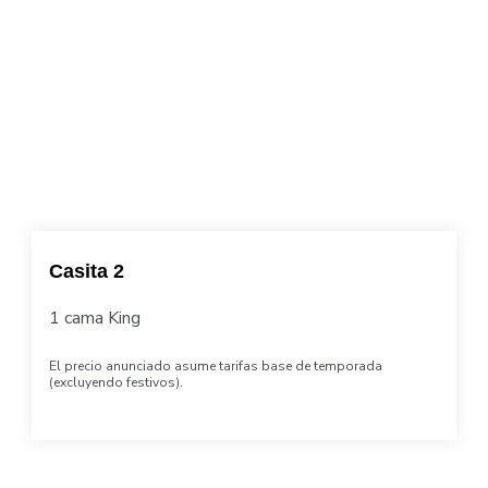
Casita 2
1 cama King
El precio anunciado asume tarifas base de temporada
(excluyendo festivos).