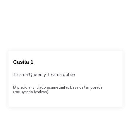
Casita 1
1 cama Queen y 1 cama doble
El precio anunciado asume tarifas base de temporada
(excluyendo festivos).