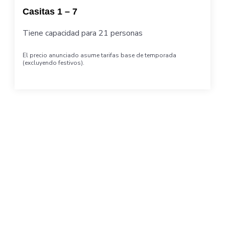
Casitas 1 – 7
Tiene capacidad para 21 personas
El precio anunciado asume tarifas base de temporada
(excluyendo festivos).