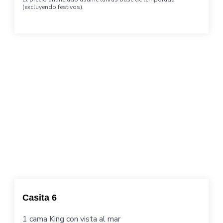
(excluyendo festivos).
Casita 6
1 cama King con vista al mar