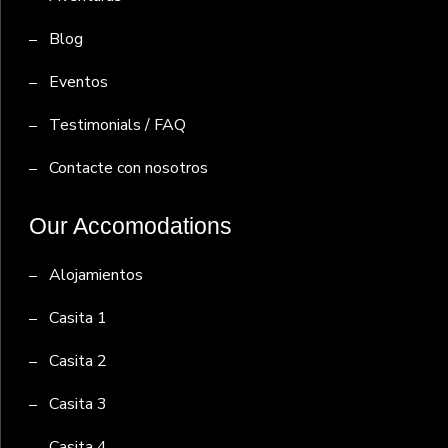
Blog
Eventos
Testimonials / FAQ
Contacte con nosotros
Our Accomodations
Alojamientos
Casita 1
Casita 2
Casita 3
Casita 4