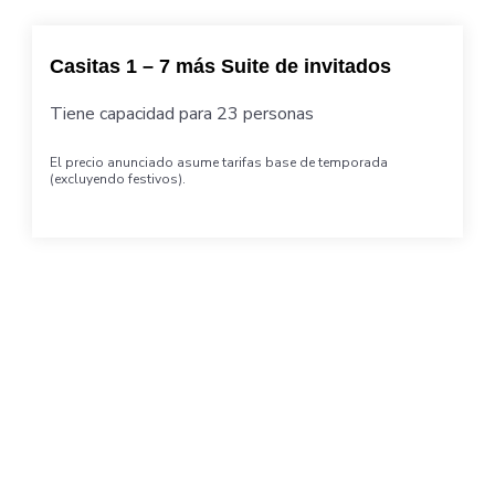
Casitas 1 – 7 más Suite de invitados
Tiene capacidad para 23 personas
El precio anunciado asume tarifas base de temporada
(excluyendo festivos).