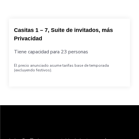
Casitas 1 – 7, Suite de invitados, más
Privacidad
Tiene capacidad para 23 personas
El precio anunciado asume tarifas base de temporada
(excluyendo festivos).