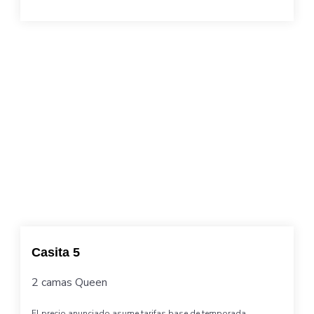
Casita 5
2 camas Queen
El precio anunciado asume tarifas base de temporada