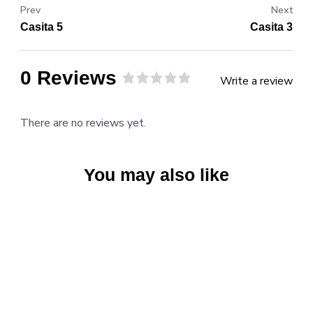
Prev
Next
Casita 5
Casita 3
0 Reviews
Write a review
Rated
0
out
There are no reviews yet.
of
5
.
You may also like