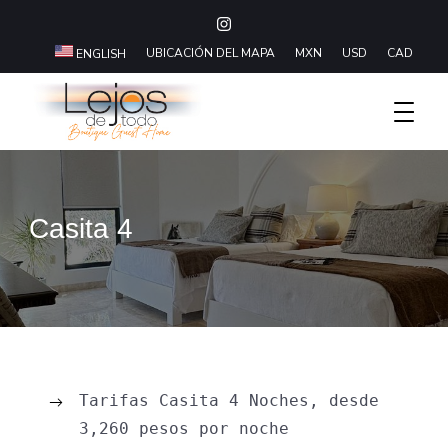
UBICACIÓN DEL MAPA
MXN
USD
CAD
ENGLISH
Boutique Hotel Baja California Sur
Lejos De Todo
Casita 4
Tarifas Casita 4 Noches, desde
3,260
pesos
por noche