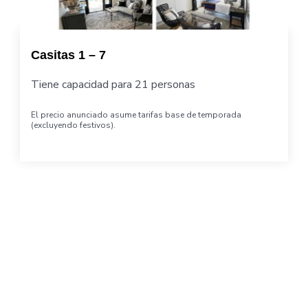
Casitas 1 – 7
Tiene capacidad para 21 personas
El precio anunciado asume tarifas base de temporada
(excluyendo festivos).