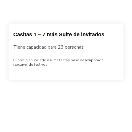
Casitas 1 – 7 más Suite de invitados
Tiene capacidad para 23 personas
El precio anunciado asume tarifas base de temporada
(excluyendo festivos).