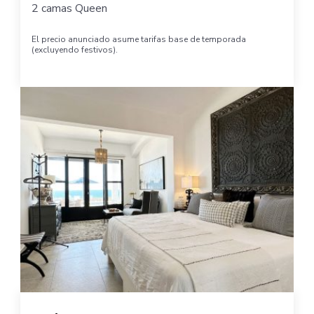
2 camas Queen
El precio anunciado asume tarifas base de temporada
(excluyendo festivos).