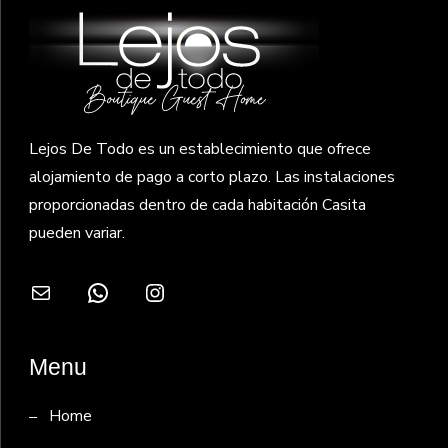
Lejos De Todo es un establecimiento que ofrece
alojamiento de pago a corto plazo. Las instalaciones
proporcionadas dentro de cada habitación Casita
pueden variar.
Correo electrónico
WhatsApp
Instagram
Menu
Home