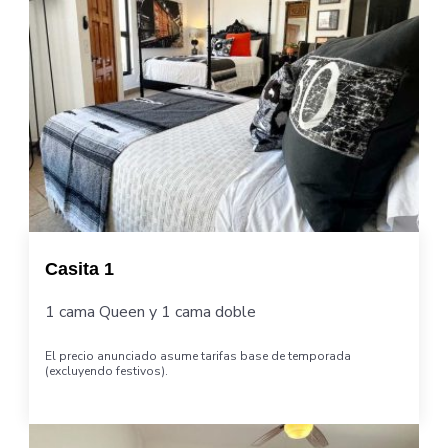
Casita 1
1 cama Queen y 1 cama doble
El precio anunciado asume tarifas base de temporada
(excluyendo festivos).