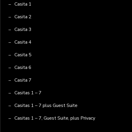
Casita 1
Casita 2
Casita 3
Casita 4
Casita 5
Casita 6
Casita 7
Casitas 1 – 7
Casitas 1 – 7 plus Guest Suite
Casitas 1 – 7, Guest Suite, plus Privacy