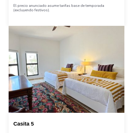
El precio anunciado asume tarifas base de temporada
(excluyendo festivos).
Casita 5