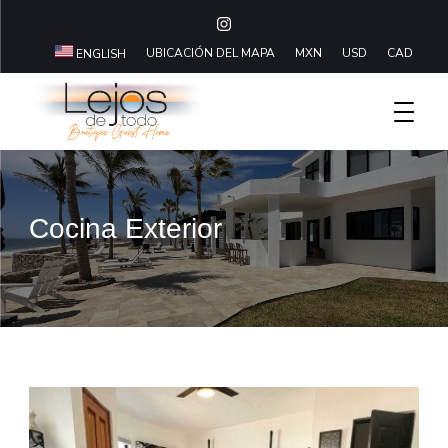
UBICACIÓN DEL MAPA
MXN
USD
CAD
ENGLISH
Boutique Hotel Baja California Sur
Lejos De Todo
Cocina Exterior