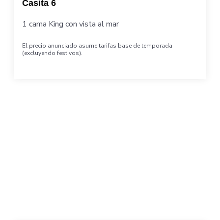
Casita 6
1 cama King con vista al mar
El precio anunciado asume tarifas base de temporada
(excluyendo festivos).