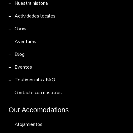
Nuestra historia
Actividades locales
Cocina
Aventuras
Blog
Eventos
Testimonials / FAQ
Contacte con nosotros
Our Accomodations
Alojamientos