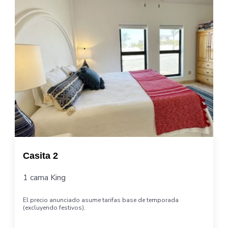
Casita 2
1 cama King
El precio anunciado asume tarifas base de temporada
(excluyendo festivos).