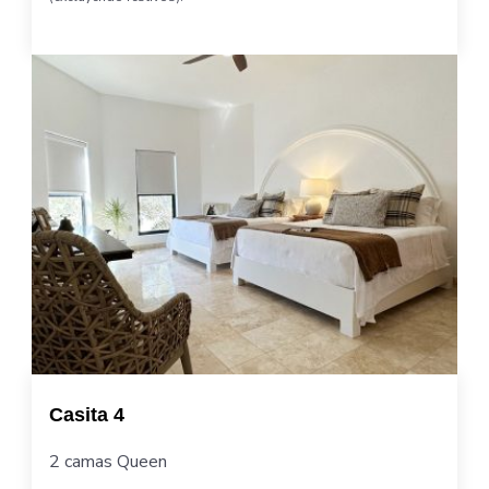
Casita 4
2 camas Queen