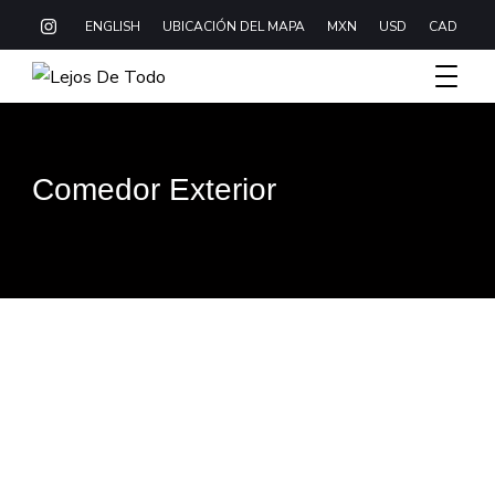
UBICACIÓN DEL MAPA
MXN
USD
CAD
ENGLISH
Boutique Hotel Baja California Sur
Lejos De Todo
Comedor Exterior