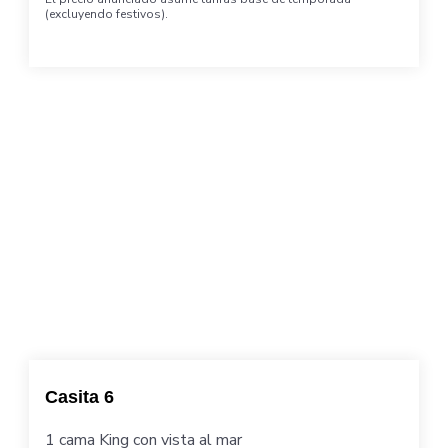
(excluyendo festivos).
Casita 6
1 cama King con vista al mar