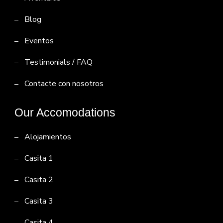
Blog
Eventos
Testimonials / FAQ
Contacte con nosotros
Our Accomodations
Alojamientos
Casita 1
Casita 2
Casita 3
Casita 4