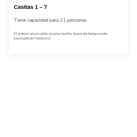
Casitas 1 – 7
Tiene capacidad para 21 personas
El precio anunciado asume tarifas base de temporada
(excluyendo festivos).