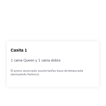
Casita 1
1 cama Queen y 1 cama doble
El precio anunciado asume tarifas base de temporada
(excluyendo festivos).