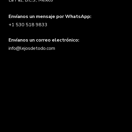
La Paz, B.C.S., México
Envíanos un mensaje por WhatsApp:
+1 530 518 9833
Envíanos un correo electrónico:
info@lejosdetodo.com