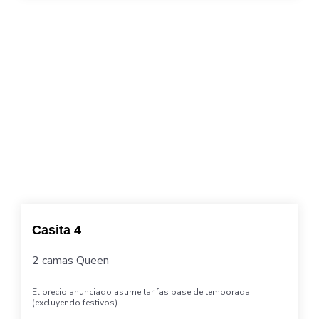
Casita 4
2 camas Queen
El precio anunciado asume tarifas base de temporada
(excluyendo festivos).