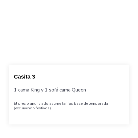
Casita 3
1 cama King y 1 sofá cama Queen
El precio anunciado asume tarifas base de temporada
(excluyendo festivos).