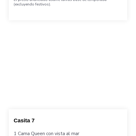
(excluyendo festivos).
Casita 7
1 Cama Queen con vista al mar