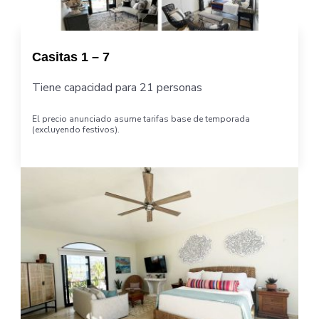
Casitas 1 – 7
Tiene capacidad para 21 personas
El precio anunciado asume tarifas base de temporada
(excluyendo festivos).