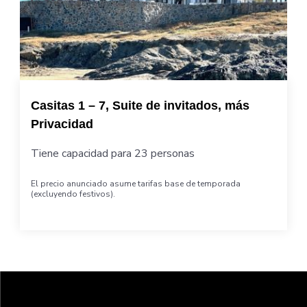
Casitas 1 – 7, Suite de invitados, más
Privacidad
Tiene capacidad para 23 personas
El precio anunciado asume tarifas base de temporada
(excluyendo festivos).