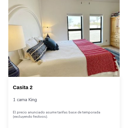
Casita 2
1 cama King
El precio anunciado asume tarifas base de temporada
(excluyendo festivos).