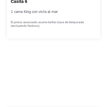
Casita 6
1 cama King con vista al mar
El precio anunciado asume tarifas base de temporada
(excluyendo festivos).