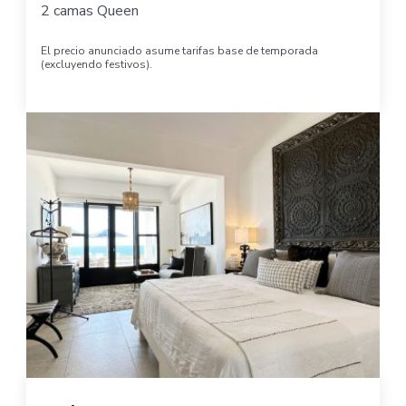
2 camas Queen
El precio anunciado asume tarifas base de temporada
(excluyendo festivos).