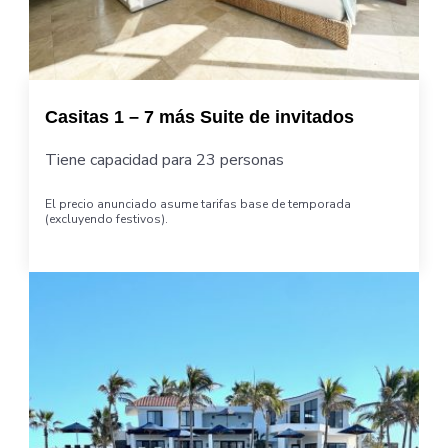
Casitas 1 – 7 más Suite de invitados
Tiene capacidad para 23 personas
El precio anunciado asume tarifas base de temporada
(excluyendo festivos).