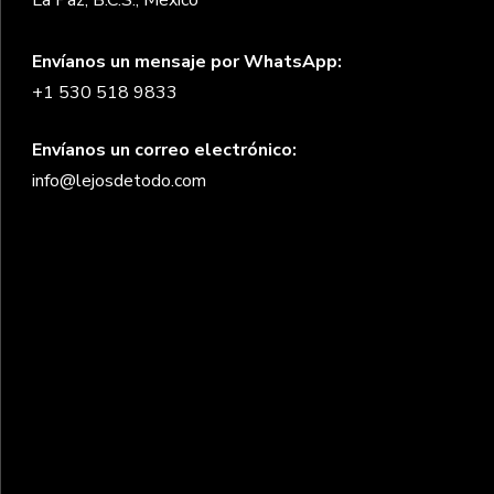
La Paz, B.C.S., México
Envíanos un mensaje por WhatsApp:
+1 530 518 9833
Envíanos un correo electrónico:
info@lejosdetodo.com