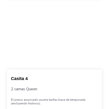
Casita 4
2 camas Queen
El precio anunciado asume tarifas base de temporada
(excluyendo festivos).