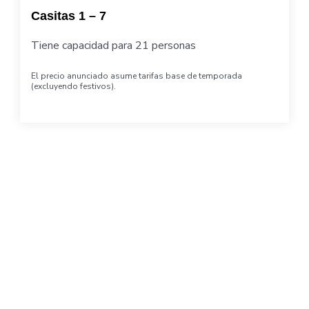
Casitas 1 – 7
Tiene capacidad para 21 personas
El precio anunciado asume tarifas base de temporada
(excluyendo festivos).