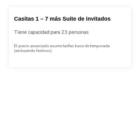
Casitas 1 – 7 más Suite de invitados
Tiene capacidad para 23 personas
El precio anunciado asume tarifas base de temporada
(excluyendo festivos).