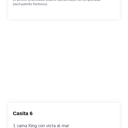
(excluyendo festivos).
Casita 6
1 cama King con vista al mar