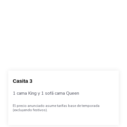
Casita 3
1 cama King y 1 sofá cama Queen
El precio anunciado asume tarifas base de temporada
(excluyendo festivos).