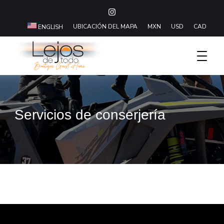
UBICACIÓN DEL MAPA
MXN
USD
CAD
ENGLISH
Boutique Hotel Baja California Sur
Lejos De Todo
Servicios de conserjería