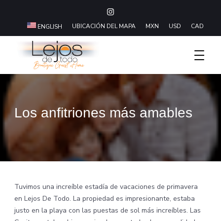
UBICACIÓN DEL MAPA
MXN
USD
CAD
ENGLISH
Boutique Hotel Baja California Sur
Lejos De Todo
Los anfitriones más amables
Tuvimos una increíble estadía de vacaciones de primavera
en Lejos De Todo. La propiedad es impresionante, estaba
justo en la playa con las puestas de sol más increíbles. Las