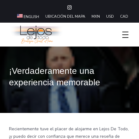
UBICACIÓN DEL MAPA
MXN
USD
CAD
ENGLISH
Boutique Hotel Baja California Sur
Lejos De Todo
¡Verdaderamente una
experiencia memorable
Recientemente tuve el placer de alojarme en Lejos De Todo,
¡y puedo decir con confianza que merece una reseña de