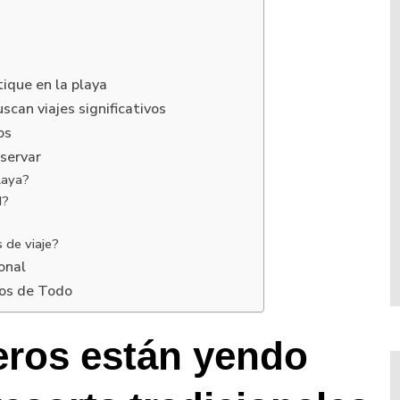
ique en la playa
can viajes significativos
os
eservar
laya?
d?
 de viaje?
sonal
jos de Todo
jeros están yendo