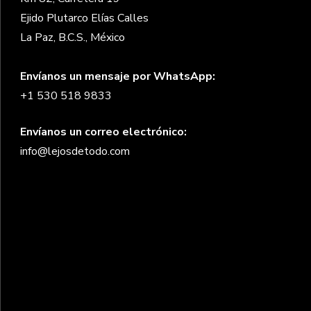
Ejido Plutarco Elías Calles
La Paz, B.C.S., México
Envíanos un mensaje por WhatsApp:
+1 530 518 9833
Envíanos un correo electrónico:
info@lejosdetodo.com