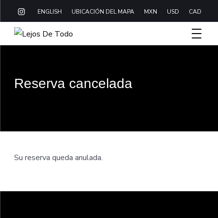
UBICACIÓN DEL MAPA
MXN
USD
CAD
ENGLISH
Boutique Hotel Baja California Sur
Lejos De Todo
Reserva cancelada
Su reserva queda anulada.