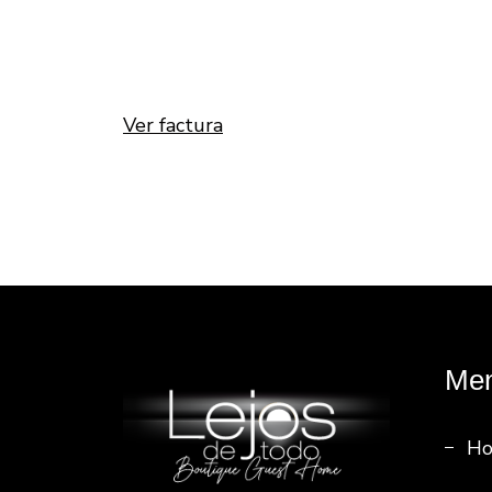
Ver factura
Me
H