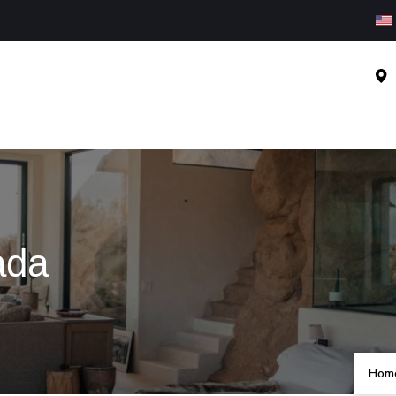
ada
Hom