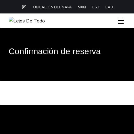
UBICACIÓN DEL MAPA
MXN
USD
CAD
Boutique Hotel Baja California Sur
Lejos De Todo
Confirmación de reserva