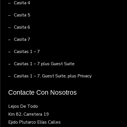
Casita 4
Casita 5
Casita 6
Casita 7
Casitas 1 – 7
Casitas 1 – 7 plus Guest Suite
Casitas 1 – 7, Guest Suite, plus Privacy
Contacte Con Nosotros
Lejos De Todo
Km 82, Carretera 19
Ejido Plutarco Elías Calles