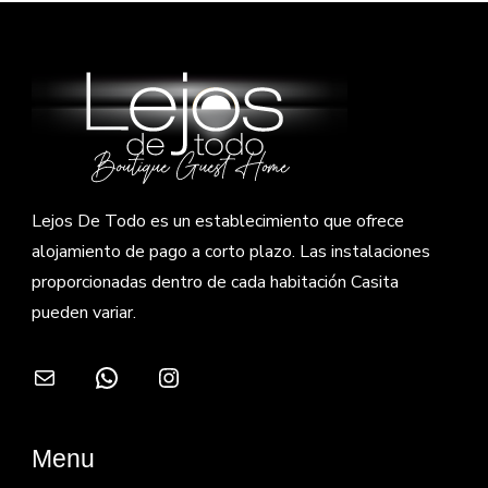
Lejos De Todo es un establecimiento que ofrece
alojamiento de pago a corto plazo. Las instalaciones
proporcionadas dentro de cada habitación Casita
pueden variar.
Correo electrónico
WhatsApp
Instagram
Menu