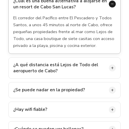
¿Cuál es una buena alternativa a alojarse en
un resort de Cabo San Lucas?
El corredor del Pacífico entre El Pescadero y Todos
Santos, a unos 45 minutos al norte de Cabo, ofrece
pequeñas propiedades frente al mar como Lejos de
Todo, una casa boutique de siete casitas con acceso
privado a la playa, piscina y cocina exterior.
¿A qué distancia está Lejos de Todo del
aeropuerto de Cabo?
Aproximadamente a 90 minutos en coche del
Aeropuerto Internacional de Los Cabos (SJD) vía
¿Se puede nadar en la propiedad?
Cabo San Lucas y la autopista 19. La propiedad se
En los días tranquilos, sí, y la playa siempre es tuya
encuentra en el km 82, justo al sur de Pescadero.
para pasear, hacer hogueras y ver ballenas. Para
¿Hay wifi fiable?
clases fiables de natación y surf, la playa de Cerritos
Sí. El wifi alimentado por Starlink cubre todas las
está a diez minutos.
casitas y se extiende hasta la playa, con velocidades