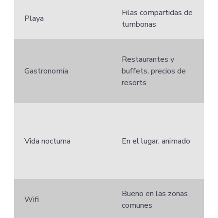
Filas compartidas de
Playa
tumbonas
Restaurantes y
Gastronomía
buffets, precios de
resorts
Vida nocturna
En el lugar, animado
Bueno en las zonas
Wifi
comunes