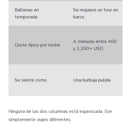
Ballenas en
Se requiere un tour en
temporada
barco
A menudo entre 400
Coste típico por noche
y 1.200+ USD
Se siente como
Una burbuja pulida
Ninguna de las dos columnas está equivocada. Son
simplemente viajes diferentes.