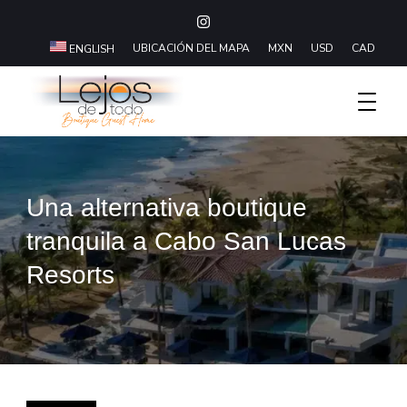
UBICACIÓN DEL MAPA
MXN
USD
CAD
ENGLISH
Boutique Hotel Baja California Sur
Lejos De Todo
Una alternativa boutique
tranquila a Cabo San Lucas
Resorts