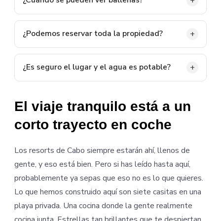
¿Cuándo se pueden ver ballenas?
que permiten cómodamente el trabajo remoto y las
Aproximadamente entre diciembre y abril, las
videollamadas.
ballenas jorobadas y las ballenas grises pasan cerca
¿Podemos reservar toda la propiedad?
de la costa y son visibles regularmente desde el
Sí. Los grupos pueden reservar casitas individuales,
patio frente a la playa.
las siete habitaciones, todas las habitaciones más la
¿Es seguro el lugar y el agua es potable?
suite de invitados, o toda la propiedad para tener
Baja California Sur es ampliamente considerada
total privacidad. Es una opción popular para retiros,
como uno de los estados más seguros de México
reuniones y cumpleaños importantes.
El viaje tranquilo está a un
para los viajeros, y esta costa rural es muy tranquila.
corto trayecto en coche
Se proporciona agua potable purificada en la
propiedad y el agua corriente es segura.
Los resorts de Cabo siempre estarán ahí, llenos de
gente, y eso está bien. Pero si has leído hasta aquí,
probablemente ya sepas que eso no es lo que quieres.
Lo que hemos construido aquí son siete casitas en una
playa privada. Una cocina donde la gente realmente
cocina junta. Estrellas tan brillantes que te despiertan